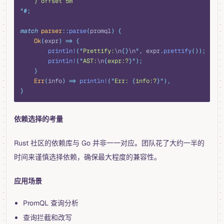
    } offset 5m
"#
;
match
 parser
::
parse
(
promql
)
 {
    Ok
(
expr
)
 =>
 {
        println!
(
"
Prettify:
\n
{}
\n
"
,
 expr
.
prettify
());
        println!
(
"
AST:
\n
{
expr:?
}"
);
    }
    Err
(
info
)
 =>
 println!
(
"
Err: 
{
info:?
}"
),
}
依赖选择的考量
Rust 社区的依赖库与 Go 并非一一对应。团队花了大约一半的
时间来谨慎选择依赖，确保最大程度的兼容性。
应用场景
PromQL 查询分析
查询拦截和改写