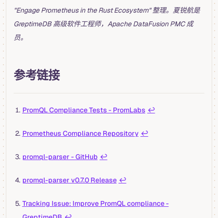
"Engage Prometheus in the Rust Ecosystem" 整理。夏锐航是
GreptimeDB 高级软件工程师，Apache DataFusion PMC 成
员。
参考链接
PromQL Compliance Tests - PromLabs
↩︎
Prometheus Compliance Repository
↩︎
promql-parser - GitHub
↩︎
promql-parser v0.7.0 Release
↩︎
Tracking Issue: Improve PromQL compliance -
GreptimeDB
↩︎