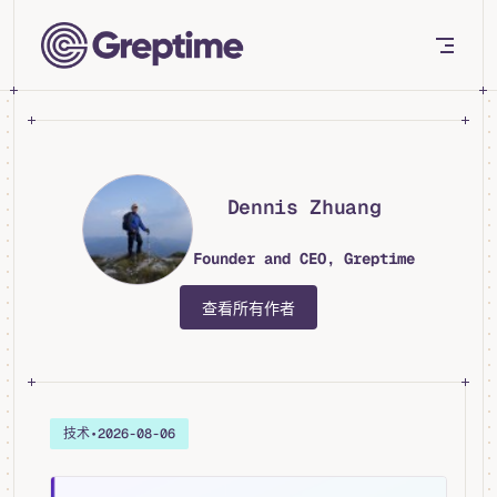
Skip to content
Dennis Zhuang
Founder and CEO, Greptime
查看所有作者
技术
•
2026-08-06