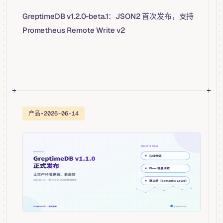
GreptimeDB v1.2.0-beta.1：JSON2 首次发布，支持
Prometheus Remote Write v2
产品
•
2026-06-14