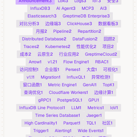
Announcement
3
Loki
3
Logs
3
IoT
3
安全
3
InfluxDB
3
AI Agent
3
MCP
3
AI
3
Elasticsearch
3
GreptimeDB Enterprise
3
对比分析
3
边缘端
3
ClickHouse
3
数据看板
3
月报
2
Pipeline
2
Repartition
2
Distributed Database
2
DataFusion
2
回顾
2
Traces
2
Kubernetes
2
性能优化
2
项目
2
成本
2
云原生
2
行业应用
2
GreptimeCloud
2
Arrow
1
v1.2
1
Flow Engine
1
RBAC
1
访问控制
1
企业版
1
Perses
1
大盘
1
可视化
1
v1.1
1
Migration
1
InfluxQL
1
异常检测
1
窗口函数
1
Metric Engine
1
GenAI
1
TopK
1
查询优化
1
Cloudflare Workers
1
边缘计算
1
gRPC
1
PostgreSQL
1
GPU
1
InfluxDB Line Protocol
1
LLM
1
Metrics
1
IoV
1
Time Series Database
1
Jaeger
1
High Cardinality
1
Parquet
1
TQL
1
社区
1
Trigger
1
Alerting
1
Wide Events
1