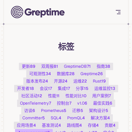
Skip to content
标签
更新
89
双周报
81
GreptimeDB
71
指南
38
可观测性
34
数据库
28
Greptime
26
版本发布
24
开源
24
运维
22
Rust
19
开发者
18
会议
17
集成
17
分享
15
运维监控
13
社区活动
12
性能
11
性能对比
10
用户案例
7
OpenTelemetry
7
控制台
7
v1.0
6
最佳实践
6
访谈
6
Prometheus
5
迁移
5
架构设计
5
Committer
5
SQL
4
PromQL
4
解决方案
4
应用场景
4
基准测试
4
路线图
4
存储
4
贡献
4